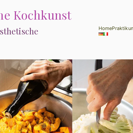
che Kochkunst
Home
Praktiku
sthetische