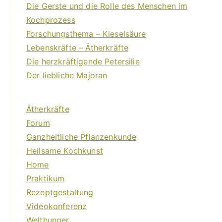
Die Gerste und die Rolle des Menschen im
Kochprozess
Forschungsthema – Kieselsäure
Lebenskräfte – Ätherkräfte
Die herzkräftigende Petersilie
Der liebliche Majoran
Ätherkräfte
Forum
Ganzheitliche Pflanzenkunde
Heilsame Kochkunst
Home
Praktikum
Rezeptgestaltung
Videokonferenz
Welthunger