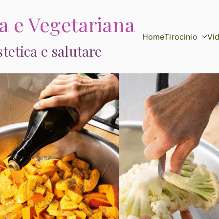
ca e Vegetariana
Home
Tirocinio
Vi
etica e salutare