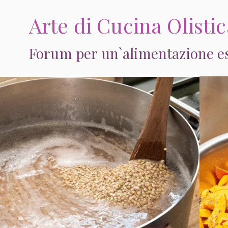
Vai
Arte di Cucina Olisti
al
contenuto
Forum per un`alimentazione est