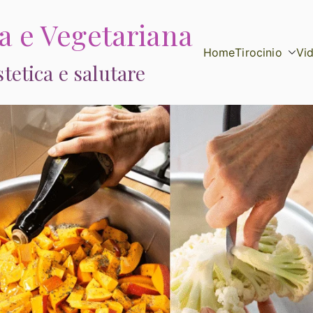
ca e Vegetariana
Home
Tirocinio
Vi
etica e salutare