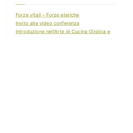
Forze vitali – Forze eteriche
Invito alla video conferenza
Introduzione nell’Arte di Cucina Olistica e
Vegetariana
Creazioni artistiche in cucina
Concerto per la pace
Chi siamo
Contro la fame
Cucina salutare
Eventi
Home
Scienza alimentare
Scuola