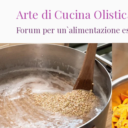
Vai
Arte di Cucina Olisti
al
contenuto
Forum per un`alimentazione est